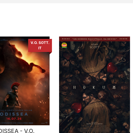
V.O. SOTT.
IT
ISSEA - V.O.