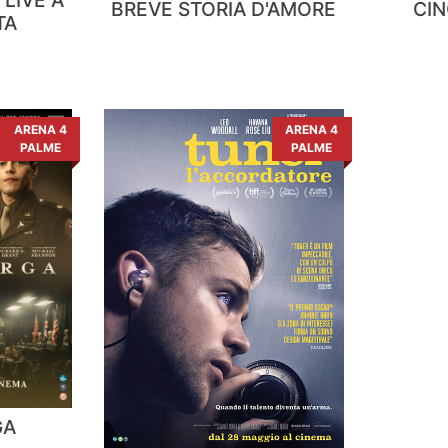
BREVE STORIA D'AMORE
CI
TA
ARENA 4
ARENA 4
PALME
PALME
GA