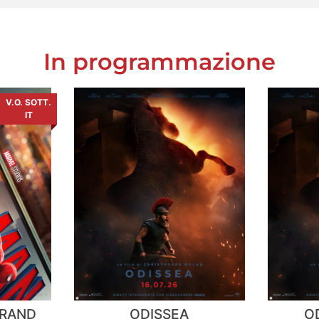
In programmazione
V.O. SOTT.
IT
BRAND
ODISSEA
OD