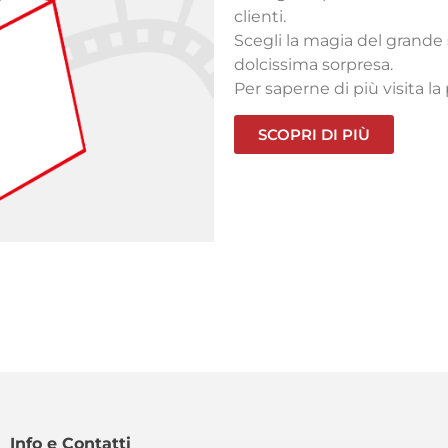
Scopri i migliori film della 
sottotitolati in italiano.
SCOPRI DI PIÙ
Info e Contatti