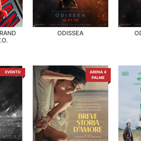
BRAND
ODISSEA
OD
.O.
EVENTO
ARENA 4
PALME