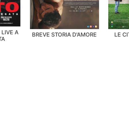
 LIVE A
BREVE STORIA D'AMORE
LE CI
TA