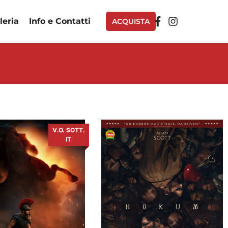
lleria
Info e Contatti
ACQUISTA
V.O. SOTT.
IT